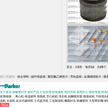
页次：
1
/
3
页 每页
12
共
25
个
热门关键词：
组合填料
|
碳纤维盘根
|
聚四氟乙烯垫片
|
芳纶盘根
|
金属缠绕垫片
|
碟
关于派克
核极密封件
密封产品
行业应用
研发服务
密封百科
新闻中心
密封专题
联系
友情链接：
离心机
保温材料
母线机
空心砖机
洗石机
硅酮密封胶
路面砖机
干粉混合
选机
木炭机
反击式破碎机
斗式提升机
工业除湿机
椭圆封头
机械密封
大型密封圈
密
51La