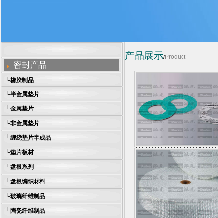
产品展示
/
Product
密封产品
└
橡胶制品
└
半金属垫片
└
金属垫片
└
非金属垫片
└
缠绕垫片半成品
└
垫片板材
└
盘根系列
└
盘根编织材料
└
玻璃纤维制品
└
陶瓷纤维制品